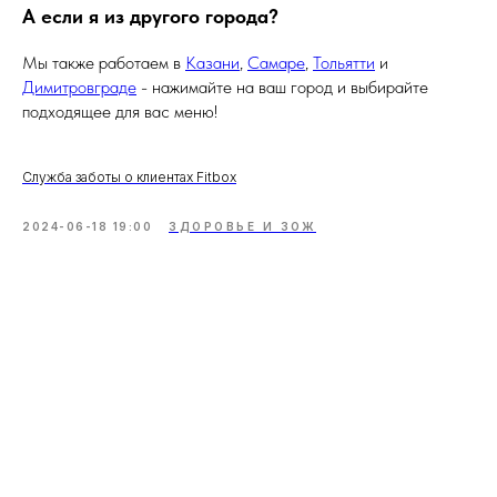
ДОСТАВКА
АКЦИИ
А если я из другого города?
ОПЛАТА
КОНТАКТЫ
Мы также работаем в
Казани
,
Самаре
,
Тольятти
и
Димитровграде
- нажимайте на ваш город и выбирайте
подходящее для вас меню!
САЙТ СДЕЛАН В
HIGH LEVEL STUDIO
ПУБЛИЧНАЯ ОФЕРТА
Служба заботы о клиентах Fitbox
2024-06-18 19:00
ЗДОРОВЬЕ И ЗОЖ
ПО ЛЮБЫМ ВОПРОСАМ ПИШИТЕ - FITBOX.ULN@GMAIL.COM