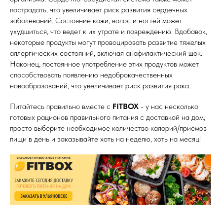
пострадать, что увеличивает риск развития сердечных
заболеваний. Состояние кожи, волос и ногтей может
ухудшиться, что ведет к их утрате и повреждению. Вдобавок,
некоторые продукты могут провоцировать развитие тяжелых
аллергических состояний, включая анафилактический шок.
Наконец, постоянное употребление этих продуктов может
способствовать появлению недоброкачественных
новообразований, что увеличивает риск развития рака.
Питайтесь правильно вместе с
FITBOX
- у нас несколько
готовых рационов правильного питания с доставкой на дом,
просто выберите необходимое количество калорий/приёмов
8 (800) 550-12-95
пищи в день и заказывайте хоть на неделю, хоть на месяц!
2016-2025 © ВСЕ ПРАВА ЗАЩИЩЕНЫ
О НАС
БЛОГ