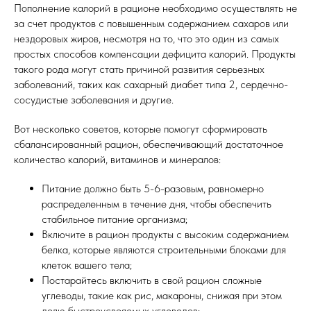
Пополнение калорий в рационе необходимо осуществлять не
за счет продуктов с повышенным содержанием сахаров или
нездоровых жиров, несмотря на то, что это один из самых
простых способов компенсации дефицита калорий. Продукты
такого рода могут стать причиной развития серьезных
заболеваний, таких как сахарный диабет типа 2, сердечно-
сосудистые заболевания и другие.
Вот несколько советов, которые помогут сформировать
сбалансированный рацион, обеспечивающий достаточное
8 (800) 550-12-95
количество калорий, витаминов и минералов:
Питание должно быть 5-6-разовым, равномерно
2016-2025 © ВСЕ ПРАВА ЗАЩИЩЕНЫ
распределенным в течение дня, чтобы обеспечить
стабильное питание организма;
Включите в рацион продукты с высоким содержанием
белка, которые являются строительными блоками для
О НАС
БЛОГ
клеток вашего тела;
Постарайтесь включить в свой рацион сложные
ДОСТАВКА
АКЦИИ
углеводы, такие как рис, макароны, снижая при этом
долю быстроусвояемых углеводов;
ОПЛАТА
КОНТАКТЫ