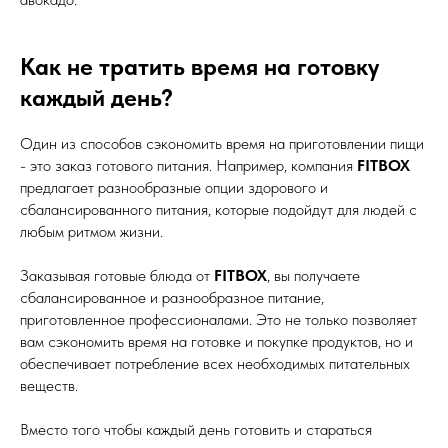
Как не тратить время на готовку
каждый день?
Один из способов сэкономить время на приготовлении пищи
- это заказ готового питания. Например, компания
FITBOX
предлагает разнообразные опции здорового и
сбалансированного питания, которые подойдут для людей с
8 (800) 550-12-95
любым ритмом жизни.
2016-2025 © ВСЕ ПРАВА ЗАЩИЩЕНЫ
Заказывая готовые блюда от
FITBOX
, вы получаете
сбалансированное и разнообразное питание,
приготовленное профессионалами. Это не только позволяет
вам сэкономить время на готовке и покупке продуктов, но и
О НАС
БЛОГ
обеспечивает потребление всех необходимых питательных
веществ.
ДОСТАВКА
АКЦИИ
Вместо того чтобы каждый день готовить и стараться
ОПЛАТА
КОНТАКТЫ