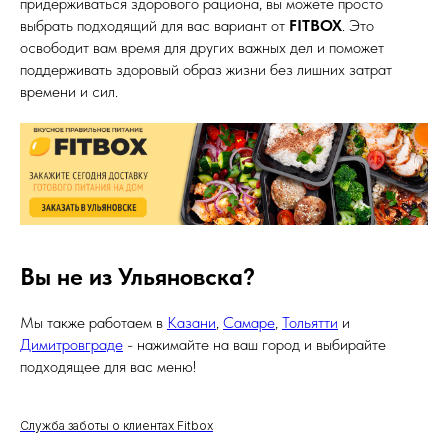
придерживаться здорового рациона, вы можете просто
выбрать подходящий для вас вариант от
FITBOX
. Это
САЙТ СДЕЛАН В
HIGH LEVEL STUDIO
освободит вам время для других важных дел и поможет
ПУБЛИЧНАЯ ОФЕРТА
поддерживать здоровый образ жизни без лишних затрат
времени и сил.
ПО ЛЮБЫМ ВОПРОСАМ ПИШИТЕ - FITBOX.ULN@GMAIL.COM
Вы не из Ульяновска?
Мы также работаем в
Казани
,
Самаре
,
Тольятти
и
Димитровграде
- нажимайте на ваш город и выбирайте
подходящее для вас меню!
Служба заботы о клиентах Fitbox