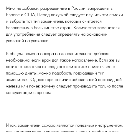
САЙТ СДЕЛАН В
HIGH LEVEL STUDIO
Многие добавки, разрешенные в России, запрещены в
ПУБЛИЧНАЯ ОФЕРТА
Европе и США. Перед покупкой следует изучить эти списки
и выбрать тот тип заменителя, который считается
безопасным в большинстве стран. Количество заменителя
ПО ЛЮБЫМ ВОПРОСАМ ПИШИТЕ - FITBOX.ULN@GMAIL.COM
для употребления следует определять на основании
указаний на упаковке.
В общем, замена сахара на дополнительные добавки
необходима, если врач дал такое направление. Если же вы
хотите отказаться от сладкого или хотите снизить вес с
помощью диеты, можно подобрать подходящий тип
заменителя. Однако при наличии заболеваний щитовидной
железы или почек замену следует производить только после
консультации с врачом.
Итак, заменители сахара являются полезным инструментом
для контроля веса и уровня сахара в крови, особенно для