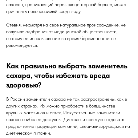
сахарин, проникающий через плацентарный барьер, может
причинить непоправимый вред плоду.
Стевия, несмотря на свое натуральное происхождение, не
получила одобрения от медицинской общественности,
поэтому ее использование во время беременности не
рекомендуется.
8 (800) 550-12-95
Как правильно выбрать заменитель
2016-2025 © ВСЕ ПРАВА ЗАЩИЩЕНЫ
сахара, чтобы избежать вреда
здоровью?
О НАС
БЛОГ
В России заменители сахара не так распространены, как в
других странах. Их можно приобрести в большинстве
ДОСТАВКА
АКЦИИ
крупных магазинов и аптек. Искусственные заменители
сахара наиболее доступны. Диетологи советуют отдавать
ОПЛАТА
КОНТАКТЫ
предпочтение продукции компаний, специализирующихся на
диетическом питании.