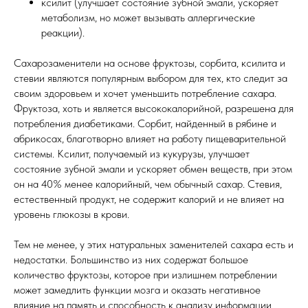
ксилит (улучшает состояние зубной эмали, ускоряет
метаболизм, но может вызывать аллергические
реакции).
Сахарозаменители на основе фруктозы, сорбита, ксилита и
стевии являются популярным выбором для тех, кто следит за
своим здоровьем и хочет уменьшить потребление сахара.
Фруктоза, хоть и является высококалорийной, разрешена для
потребления диабетиками. Сорбит, найденный в рябине и
абрикосах, благотворно влияет на работу пищеварительной
системы. Ксилит, получаемый из кукурузы, улучшает
состояние зубной эмали и ускоряет обмен веществ, при этом
он на 40% менее калорийный, чем обычный сахар. Стевия,
естественный продукт, не содержит калорий и не влияет на
уровень глюкозы в крови.
Тем не менее, у этих натуральных заменителей сахара есть и
недостатки. Большинство из них содержат большое
количество фруктозы, которое при излишнем потреблении
может замедлить функции мозга и оказать негативное
влияние на память и способность к анализу информации.